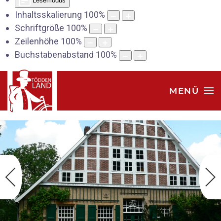
Lesemodus
Inhaltsskalierung
100
%
Schriftgröße
100
%
Zeilenhöhe
100
%
Buchstabenabstand
100
%
MENÜ