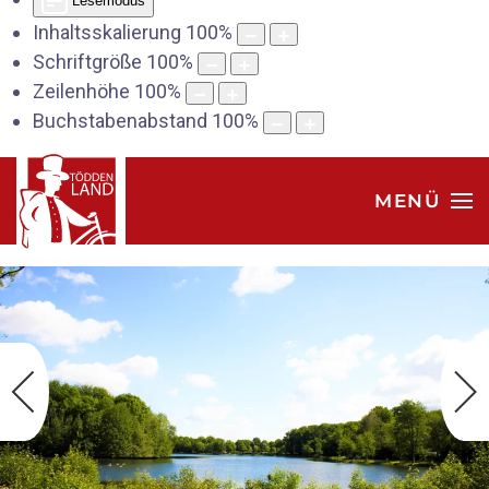
Lesemodus
Inhaltsskalierung
100
%
Schriftgröße
100
%
Zeilenhöhe
100
%
Buchstabenabstand
100
%
MENÜ