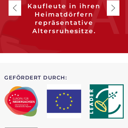
Kaufleute in ihren
Heimatdörfern
repräsentative
Altersruhesitze.
GEFÖRDERT DURCH: