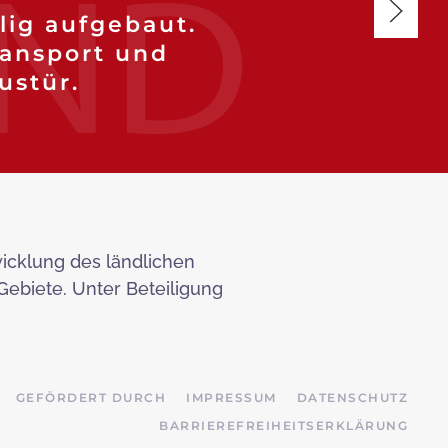
lig aufgebaut.
ransport und
ustür.
wicklung des ländlichen
 Gebiete. Unter Beteiligung
GEFÖRDERT DURCH
IMPRESSUM
DATENSCHUTZ
BARRIEREFREIHEITSERKLÄRUNG