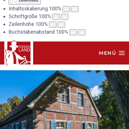
Lesemodus
Inhaltsskalierung
100
%
Schriftgröße
100
%
Zeilenhöhe
100
%
Buchstabenabstand
100
%
MENÜ